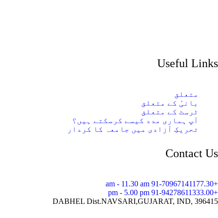
Useful Links
متعلق
بانیٔ کے متعلق
ٹرسٹ کے متعلق
آپ ہماری مدد کیسے کرسکتے ہیں؟
تحریکِ آزادی میں جامعہ کا کردار
Contact Us
7.30 am - 11.30 am
+91-7096714117
3.00 pm - 5.00 pm
+91-9427861133
DABHEL Dist.NAVSARI,
GUJARAT, IND, 396415