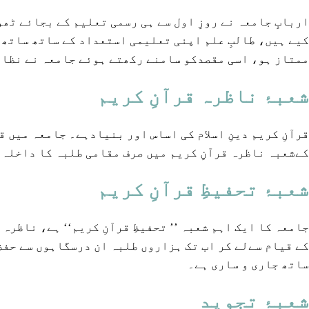
اربابِ جامعہ نے روزِ اول سے ہی رسمی تعلیم کے بجائے ٹھ
کیے ہیں، طالبِ علم اپنی تعلیمی استعداد کے ساتھ ساتھ 
ممتاز ہو، اسی مقصدکو سامنے رکھتے ہوئے جامعہ نے نظامِ
شعبۂ ناظرہ قرآنِ کریم
قرآنِ کریم دینِ اسلام کی اساس اور بنیادہے۔ جامعہ میں 
کےشعبہ ناظرہ قرآنِ کریم میں صرف مقامی طلبہ کا داخلہ 
شعبۂ تحفیظِ قرآنِ کریم
جامعہ کا ایک اہم شعبہ ’’ تحفیظِ قرآنِ کریم‘‘ ہے، ناظ
کے قیام سےلے کر اب تک ہزاروں طلبہ ان درسگاہوں سے حفظِ
ساتھ جاری و ساری ہے۔
شعبۂ تجوید