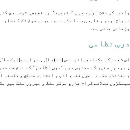
جامعہ کی خشتِ اول سے ہی ’’ تجوید‘‘ پر خصوصی توجہ دی گئ
درجاتِاردو و فارسی سے لے کر درجۂ عربی سوم تک کے طلبہ
پڑھائی جاتی ہے۔
درسِ نظامی
اس شعبے کا مکملدورانیہ دس (۱۰
ہے جو برِ صغیر کے مدارس میں ’’درسِ نظامی‘‘ کے نام سے معر
، عقائد، فقہ ، اصولِ فقہ، ادب و انشاء، منطق و فلسفہ 
سینکڑوں فضلائے کرام فارغ ہوکر ملک و بیرونِ ملک میں م