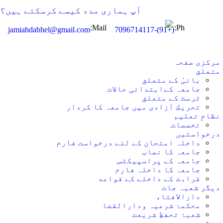
مرکزی صفح
آپ ہماری مدد کیسے کرسکتے ہیں؟
Mail:
Ph:
jamiahdabhel@gmail.com
(+91)-7096714117
متعل
نظامِ تعلی
مرکزی صفحہ
متعلق
بانیٔ کے متعلق
درخواستی
جامعہ کےابتدائی حالات
ٹرسٹ کے متعلق
تحریکِ آزادی میں جامعہ کا کردار
دیگر شعبہ جا
نظامِ تعلیم
تخصصات
انتظامی
درخواستیں
داخلہ امتحان کے لئے درخواست فارم
جامعہ کا نصاب
ALLERY
جامعہ کے پراسپیکٹس
جامعہ کا داخلہ فارم
قراءت کے داخلے کے قواعد
طلبہ کی انجمنی
دیگر شعبہ جات
دارالافتاء
محکمۂ شرعیہ ودارالقضا
احاطہ ٔ جامع
شعبۂ تحفظِ شریعت