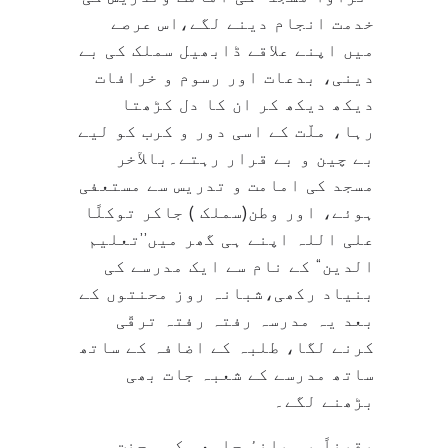
خدمت انجام دینے لگے،اس عرصے
میں اپنے علاقے ڈابھیل سملک کی بے
دینی، بدعات اور رسوم و خرافات
دیکھ دیکھ کر ان کا دل کڑھتا
رہا، ملّت کے اسی دور و کرب کو لیے
بے چین و بے قرار رہتے۔بالآخر
مسجد کی امامت و تدریس سے مستعفی
ہوئے، اور وطن(سملک ) جاکر توکلًا
علی اللہ اپنے ہی گھر میں’’تعلیم
الدین‘‘ کے نام سے ایک مدرسے کی
بنیاد رکھی،شبانہ روز محنتوں کے
بعد یہ مدرسہ رفتہ رفتہ ترقّی
کرنے لگا، طلبہ کے اضافہ کے ساتھ
ساتھ مدرسے کے شعبہ جات بھی
بڑھنے لگے۔
یقیناً یہ بانیٔ جامعہ کی محنت و