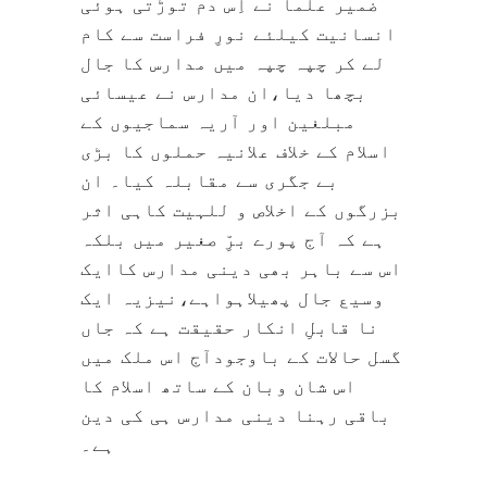
ضمیر علما نے اِس دم توڑتی ہوئی
انسانیت کیلئے نورِ فراست سے کام
لے کر چپہ چپہ میں مدارس کا جال
بچھا دیا،ان مدارس نے عیسائی
مبلغین اور آریہ سماجیوں کے
اسلام کے خلاف علانیہ حملوں کا بڑی
بے جگری سے مقابلہ کیا۔ ان
بزرگوں کے اخلاص و للہیت کاہی اثر
ہے کہ آج پورے برِّ صغیر میں بلکہ
اس سے باہر بھی دینی مدارس کاایک
وسیع جال پھیلاہواہے،نیزیہ ایک
نا قابلِ انکار حقیقت ہے کہ جاں
گسل حالات کے باوجودآج اس ملک میں
اس شان وبان کے ساتھ اسلام کا
باقی رہنا دینی مدارس ہی کی دین
ہے۔