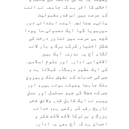
اخلاص کا اثر ہے کہ جامعہ نے اتنے
کم عرصے میں اس قدرمقبولیت
پائی، چنانچہ اپنے ابتدائی دور
میںبویا گیا ایک معمولی سا پودا
کچھ ہی عرصے میں تناور درخت کی
شکل اختیار کرکے برگ و بار لانے
لگا، آج یہ مدرسہ ایک بین
الاقوامی ادارہ اور علومِ اسلامیہ
کی ایک عظیم درسگاہ کہلاتا ہے ،
جس کی خدمات کے نقوش ملک وبیرونِ
ملک جابجا پھیلے ہوئے ہیں، اور
جس کے فضلا کی جہدِ مسلسل اور عملِ
پیہم نے ایک قابلِ قدر ولائقِ فخر
تاریخ رقم کر رکھی ہے، خدائے
بزرگ و برترکا لاکھ لاکھ شکر و
احسان ہے کہ آج بھی یہ ادارہ