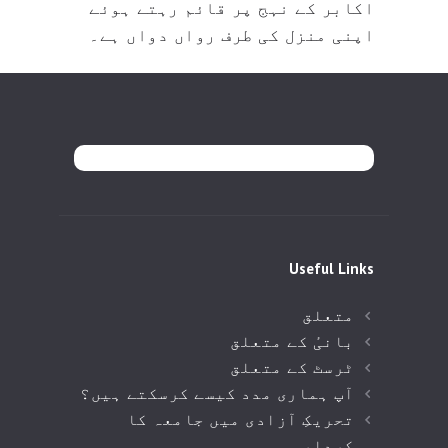
اکابر کے نہج پر قائم رہتے ہوئے
اپنی منزل کی طرف رواں دواں ہے۔
Useful Links
متعلق
بانیٔ کے متعلق
ٹرسٹ کے متعلق
آپ ہماری مدد کیسے کرسکتے ہیں؟
تحریکِ آزادی میں جامعہ کا
کردار