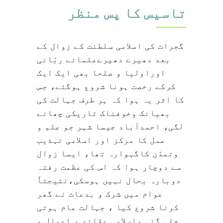
تاسیس کا پس منظر
گجرات کی اسلامی سلطنت کے زوال کے
بعد دھیرے دھیرےعلمائے ربّانی
اوراولیا و صلحا بھی ایک ایک
کرکے رخصت ہونا شروع ہوگئے، جس
کا اثر یہ ہوا کہ ہر طرف جہالت کی
بھیانک وخوفناک تاریکی چھانے
لگی، احمدآباد جیسا شہر جو علم و
عمل کا مرکز اور اسلامی تہذیب
وتمدّن کاگہوارہ تھا، ایسا زوال
سے دوچار ہوا کہ اس کی عظمت رفتہ
دوبارہ بحال نہیں ہوسکی،نتیجتاً
عوام میں شرک و بدعات نے گھر
کرنا شروع کیا ، جہالت عام ہوتی
چلی گئی ،اسلامی عقائد ، اعمال و