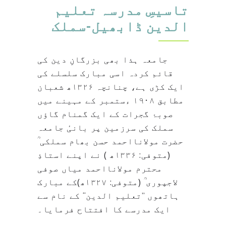
تاسیسِ مدرسہ تعلیم
الدین ڈابھیل-سملک
جامعہ ہذا بھی بزرگانِ دین کی
قائم کردہ اسی مبارک سلسلے کی
ایک کڑی ہے، چنانچہ ۱۳۲۶ھ شعبان
مطابق ۱۹۰۸ ءستمبر کے مہینے میں
صوبۂ گجرات کے ایک گمنام گاؤں
سملک کی سرزمین پر بانیٔ جامعہ
حضرت مولانااحمد حسن بھام سملکی ؒ
(متوفی: ۱۳۳۶ھ ) نے اپنے استاذِ
محترم مولانااحمد میاں صوفی
لاجپوری ؒ (متوفی: ۱۳۲۷ھ)کے مبارک
ہاتھوں ’’تعلیم الدین‘‘ کے نام سے
ایک مدرسے کا افتتاح فرمایا۔