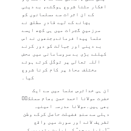
افکار مٹنا شروع ہوگئے، بے دینی
کے ان اثرات سے مسلمانوں کو
بچانے کے لیے قادرِ مطلق نے
سرزمینِ گجرات میں ہی کچھ ایسے
علما پیدا فرمائے،جنھوں نے اس
بے دینی اور جہالت کو دور کرنے
کیلئے بڑی بے سروسامانی میں محض
اللہ تعالی پر توکّل کرتے ہوئے
مختلف محاذ پر کام کرنا شروع
کیا۔
ان ہی خداترس علما میں سے ایک
حضرت مولانا احمد حسن بھام سملکیؒ
بھی ہیں۔مولانا مدرسہ امینیہ
دہلی سے سندِ فضیلت حاصل کرکے وطن
تشریف لائے اور سورت میں واقع
’’تُراوا مسجد‘‘ کی امامت وتدریس کی