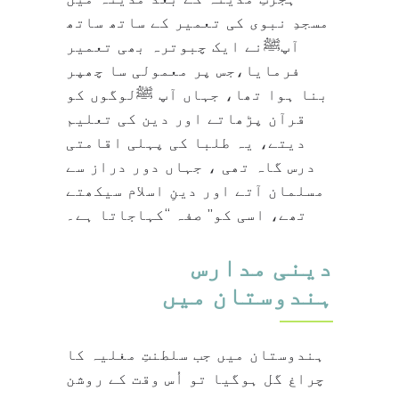
مسجدِ نبوی کی تعمیر کے ساتھ ساتھ
آپﷺنے ایک چبوترہ بھی تعمیر
فرمایا،جس پر معمولی سا چھپر
بنا ہوا تھا، جہاں آپ ﷺلوگوں کو
قرآن پڑھاتے اور دین کی تعلیم
دیتے، یہ طلبا کی پہلی اقامتی
درس گاہ تھی ، جہاں دور دراز سے
مسلمان آتے اور دینِ اسلام سیکھتے
تھے، اسی کو’’ صفہ ‘‘کہاجاتا ہے۔
دینی مدارس
ہندوستان میں
ہندوستان میں جب سلطنتِ مغلیہ کا
چراغ گل ہوگیا تو اُس وقت کے روشن