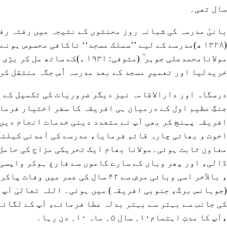
سال تھی۔
بانیٔ مدرسہ کی شبانہ روز محنتوں کے نتیجہ میں رفتہ رفت
(۱۳۲۸ ھ)مدرسے کے لیے ’’سملک مسجد‘‘ ناکافی محسوس ہ
مولانامحمدعلی جوہر ؒ (متوفی
خریدلیا اور تعمیرِ مسجد کے بعد مدرسہ اُس جگہ منتقل کر
جنگِ عظیم اول کے درمیان ہی افریقہ کا سفر اختیار فرمایا
افریقہ پہنچ کر بھی آپ نے متعدد دینی خدمات انجام دیں:
اخوت و بھائی چارہ قائم فرمایا، مدرسے کی آمدنی کیلئے
معاون ثابت ہوئی۔مولانا بھام ایک تحریکی مزاج کی حامل
ڈالی، اور پھر وہاں کے سارے کاموں سے فارغ ہوکر واپسی ک
، بالآخر اسی وبائی مرض سے ۴۲ سال
(جوہانس برگ، جنوبی افریقہ) میں ہوئی۔ اللہ تعالیٰ آپ 
کی جانب سے بہتر سے بہتر بدلہ عطا فرمائے، آپ کے لگائے
،آپ کا مدتِ اہتمام۱۰؍ سال ۵؍ ماہ ۱۰؍ دن رہا۔