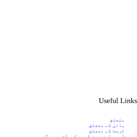
Useful Links
متعلق
بانیٔ کے متعلق
ٹرسٹ کے متعلق
آپ ہماری مدد کیسے کرسکتے ہیں؟