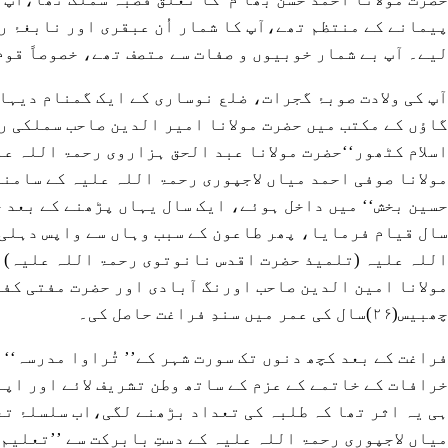
ہم سے رابطہ کری
پیمانے کے منتظم تھے،آپ کا شمار اُن عبقری اور نابغۂ 
لیے۔ آپ بے شمار خوبیوں و صفات سے متصف تھے، خصوصاً قوم 
گاؤں کے مکتب میں حضرت مولانا امیر الدین صاحب سملکی ر
اسلام کٹھور‘‘حضرت مولانا عبد الحق ہزاروی رحمۃ اللہ عل
مولانا صوفی احمد میاں لاجپوری رحمۃ اللہ علیہ کے سامنے
حسین بخش‘‘ میں داخل ہوئے، ایک سال یہاں پڑھنے کے بعد 
سال قیام فرمایا، پھر طاعون کے سبب وہاں سے واپس دہلی ت
اللہ علیہ (تلمیذ حضرت اقدس نانوتوی رحمۃ اللہ علیہ) کے
مولانا امین الدین صاحب اورنگ آبادی اور حضرت مفتی کف
چھبیس(۲۶)سال کی عمر میں سندِ فراغت حاصل کی۔
فراغت کے بعد کچھ دنوں تک سورت شہر کے’’ تُراوا مدرسہ‘‘ م
خرافات کے خاتمے کے عزم کے ساتھ وطن تشریف لائے اور اپنے