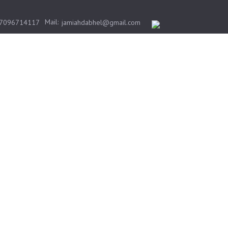
Mail:
-7096714117
jamiahdabhel@gmail.com