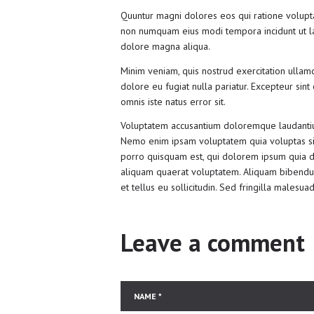
Quuntur magni dolores eos qui ratione volupta
non numquam eius modi tempora incidunt ut la
dolore magna aliqua.
Minim veniam, quis nostrud exercitation ullamc
dolore eu fugiat nulla pariatur. Excepteur sint
omnis iste natus error sit.
Voluptatem accusantium doloremque laudantium,
Nemo enim ipsam voluptatem quia voluptas sit
porro quisquam est, qui dolorem ipsum quia do
aliquam quaerat voluptatem. Aliquam bibendum 
et tellus eu sollicitudin. Sed fringilla malesuad
Leave a comment