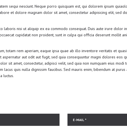
CAMPUS
tem sequi nesciunt. Neque porro quisquam est, qui dolorem ipsum quiaolor si
bore et dolore magnam dolor sit amet, consectetur adipisicing elit, sed do
CONTACT US
o laboris nisi ut aliquip ex ea commodo consequat. Duis aute irure dolor in
 occaecat cupidatat non proident, sunt in culpa qui officia deserunt mollit a
 totam rem aperiam, eaque ipsa quae ab illo inventore veritatis et quasi a
 aspernatur aut odit aut fugit, sed quia consequuntur magni dolores eos q
lor sit amet, consectetur, adipisci velit, sed quia non numquam eius modi
lacus quis nulla dignissim faucibus. Sed mauris enim, bibendum at purus a
a luctus.