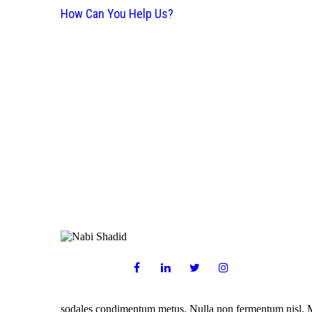
How Can You Help Us?
sodales condimentum metus. Nulla non fermentum nisl. Maece