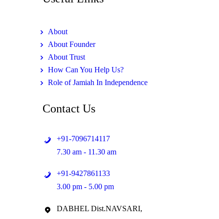
About
About Founder
About Trust
How Can You Help Us?
Role of Jamiah In Independence
Contact Us
+91-7096714117
7.30 am - 11.30 am
+91-9427861133
3.00 pm - 5.00 pm
DABHEL Dist.NAVSARI,