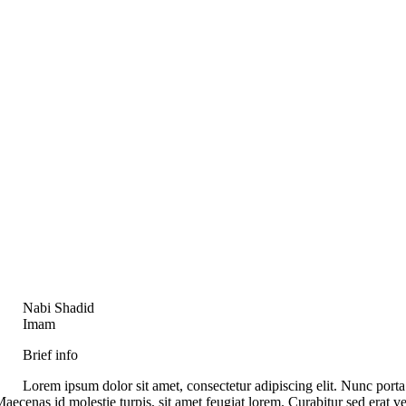
HOME
ABOUT
EDUCATION SYSTEM
APPLICATIONS
DEPARTMENTS
ADMINISTRATION
GALLERY
Nabi Shadid
Imam
STUDENTS
Brief info
ASSOCIATION
Lorem ipsum dolor sit amet, consectetur adipiscing elit. Nunc porta fr
nas id molestie turpis, sit amet feugiat lorem. Curabitur sed erat vel te