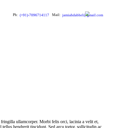
Ph:
Mail:
(+91)-7096714117
jamiahdabhel@gmail.com
ingilla ullamcorper. Morbi felis orci, lacinia a velit et,
llus hendrerit tincidunt. Sed arcu tortor, sollicitudin ac