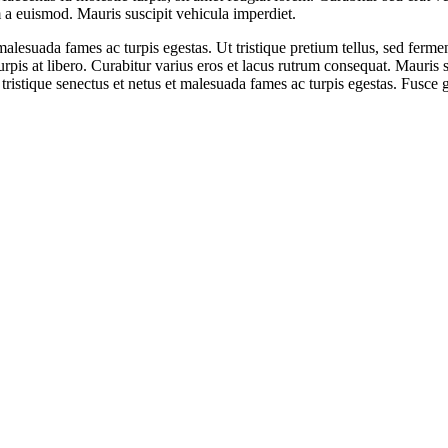
im a euismod. Mauris suscipit vehicula imperdiet.
CAMPUS
 malesuada fames ac turpis egestas. Ut tristique pretium tellus, sed ferm
CONTACT US
urpis at libero. Curabitur varius eros et lacus rutrum consequat. Mauris
tristique senectus et netus et malesuada fames ac turpis egestas. Fusce gra